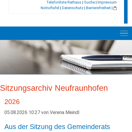
Telefonliste Rathaus
|
Suche
|
Impressum
Notruftafel
|
Datenschutz
|
Barrierefreiheit
|
NEU
RATHAUS
Sitzungsarchiv Neufraunhofen
GEMEINDE
GESCHICHTE
2026
05.08.2026 10:27
von
Verena Meindl
LEBEN+WOHNEN
Aus der Sitzung des Gemeinderats
BILDUNG+SOZIALES