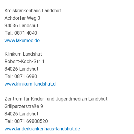
KULTUR+TOURISMUS
Kreiskrankenhaus Landshut
Achdorfer Weg 3
WIRTSCHAFT
84036 Landshut
Tel.: 0871 4040
www.lakumed.de
Klinikum Landshut
Robert-Koch-Str. 1
84026 Landshut
Tel.: 0871 6980
www.klinikum-landshut.d
Zentrum für Kinder- und Jugendmedizin Landshut
Grillparzerstraße 9
84026 Landshut
Tel.: 0871 69808520
www.kinderkrankenhaus-landshut.de