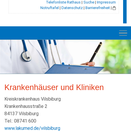
Telefonliste Rathaus
|
Suche
|
Impressum
Notruftafel
|
Datenschutz
|
Barrierefreiheit
|
NEU
RATHAUS
Krankenhäuser und Kliniken
GEMEINDE
Kreiskrankenhaus Vilsbiburg
GESCHICHTE
Krankenhausstraße 2
LEBEN+WOHNEN
84137 Vilsbiburg
Tel.: 08741 600
BILDUNG+SOZIALES
www.lakumed.de/vilsbiburg