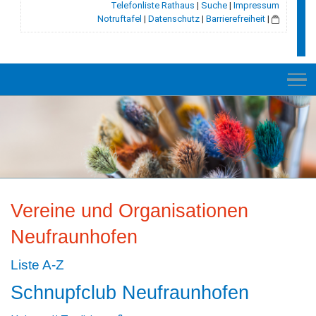
Telefonliste Rathaus
|
Suche
|
Impressum
Notruftafel
|
Datenschutz
|
Barrierefreiheit
|
NEU
RATHAUS
Vereine und Organisationen
GEMEINDE
Neufraunhofen
GESCHICHTE
Liste A-Z
LEBEN+WOHNEN
Schnupfclub Neufraunhofen
BILDUNG+SOZIALES