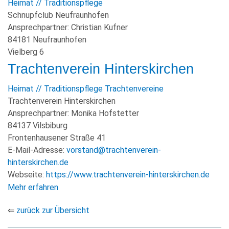
Heimat // Traditionspflege
Schnupfclub Neufraunhofen
KULTUR+TOURISMUS
Ansprechpartner:
Christian Kufner
WIRTSCHAFT
84181 Neufraunhofen
Vielberg 6
Trachtenverein Hinterskirchen
Heimat // Traditionspflege
Trachtenvereine
Trachtenverein Hinterskirchen
Ansprechpartner:
Monika Hofstetter
84137 Vilsbiburg
Frontenhausener Straße 41
E-Mail-Adresse:
vorstand@trachtenverein-
hinterskirchen.de
Webseite:
https://www.trachtenverein-hinterskirchen.de
Mehr erfahren
⇐
zurück zur Übersicht