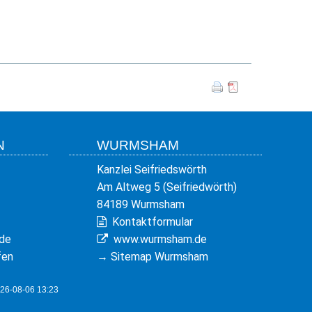
N
WURMSHAM
Kanzlei Seifriedswörth
Am Altweg 5 (Seifriedwörth)
84189 Wurmsham
Kontaktformular
de
www.wurmsham.de
fen
→
Sitemap Wurmsham
026-08-06 13:23