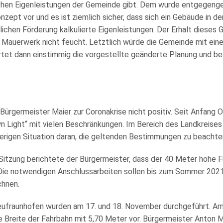
en Eigenleistungen der Gemeinde gibt. Dem wurde entgegengehal
zept vor und es ist ziemlich sicher, dass sich ein Gebäude in de
lichen Förderung kalkulierte Eigenleistungen. Der Erhalt dieses 
as Mauerwerk nicht feucht. Letztlich würde die Gemeinde mit eine
tet dann einstimmig die vorgestellte geänderte Planung und be
Bürgermeister Maier zur Coronakrise nicht positiv. Seit Anfang Ok
n Light“ mit vielen Beschränkungen. Im Bereich des Landkreises 
erigen Situation daran, die geltenden Bestimmungen zu beachten
 Sitzung berichtete der Bürgermeister, dass der 40 Meter hohe
Die notwendigen Anschlussarbeiten sollen bis zum Sommer 2021 
chnen.
 Neufraunhofen wurden am 17. und 18. November durchgeführt. A
e Breite der Fahrbahn mit 5,70 Meter vor. Bürgermeister Anton M