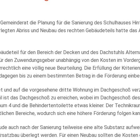
r Gemeinderat die Planung für die Sanierung des Schulhauses H
erlegten Abriss und Neubau des rechten Gebäudeteils hatte das 
udeteil für den Bereich der Decken und des Dachstuhls Altern
für den Zuwendungsgeber unabhängig von den Kosten im Vordergr
htlich eine völlig neue Beurteilung. Die Erfüllung der Kriterien 
 dagegen bis zu einem bestimmten Betrag in die Förderung einbe
et und auf die vorgesehene dritte Wohnung im Dachgeschoß ver
l ist das Dachgeschoß zu erreichen, wobei im Dachgeschoß des
aum 4 und die Behindertentoilette etwas kleiner. Der Technikra
tlichen Bereiche, wodurch sich eine höhere Förderung folgen kan
ude auch nach der Sanierung teilweise eine alte Substanz aufwe
 Ersatzbau überlegt werden. Für einen Neubau sollten die Kosten