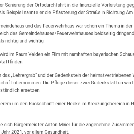
Sanierung der Ortsdurchfahrt in die finanzielle Vorleistung geg
s Beispiel nannte er die Pflasterung der Straße in Richtung Am
Gemeindehaus und das Feuerwehrhaus war schon ein Thema in d
ereich des Gemeindehauses/Feuerwehrhauses beidseitig dringend
 richtig und wichtig.
wird im Raum Velden ein Film mit namhaften bayerischen Schaus
tattfinden.
h das „Lehrergrab“ und der Gedenkstein der heimatvertriebenen W
nschrift übernommen. Die Pflege dieser zwei Gedenkstätten wird 
ständlich ersetzen.
erem um den Rückschnitt einer Hecke im Kreuzungsbereich in H
te sich Bürgermeister Anton Maier für die angenehme Zusammen
Jahr 2021, vor allem Gesundheit.