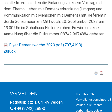
an alle Interessierten die Einladung zu einem Vortrag mit
KULTUR+TOURISMUS
dem Thema: Leben mit Demenzerkrankung (Umgang und
Kommunikation mit Menschen mit Demenz) mit Referentin
WIRTSCHAFT
Gerda Schaumeier am Mittwoch, 20. September 2023 um
19.00 Uhr im Schulhaus Hinterskirchen. Es wird um eine
Anmeldung über die Rufnummer 08742 9674884 gebeten.
Flyer Demenzwoche 2023.pdf
(707,4 KiB)
Zurück
VG VELDEN
© 2016-2026
Verwaltungsgemeinschaft
Rathausplatz 1, 84149 Velden
Velden, alle Rechte
+49 (8742) 288-0
vorbehalten. Letzte