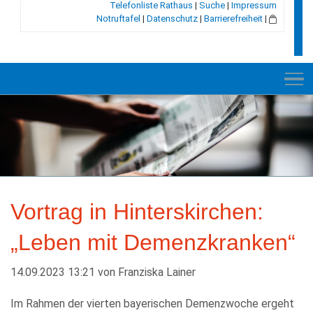
Telefonliste Rathaus
|
Suche
|
Impressum
Notruftafel
|
Datenschutz
|
Barrierefreiheit
|
NEU
RATHAUS
Vortrag in Hinterskirchen:
GEMEINDE
„Leben mit Demenzkranken“
GESCHICHTE
LEBEN+WOHNEN
14.09.2023 13:21
von
Franziska Lainer
BILDUNG+SOZIALES
Im Rahmen der vierten bayerischen Demenzwoche ergeht