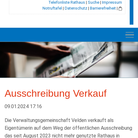
Telefonliste Rathaus
|
Suche
|
Impressum
Notruftafel
|
Datenschutz
|
Barrierefreiheit
|
NEU
RATHAUS
Ausschreibung Verkauf
GEMEINDE
GESCHICHTE
09.01.2024 17:16
LEBEN+WOHNEN
Die Verwaltungsgemeinschaft Velden verkauft als
Eigentümerin auf dem Weg der öffentlichen Ausschreibung
BILDUNG+SOZIALES
das seit August 2023 nicht mehr genutzte Rathaus in