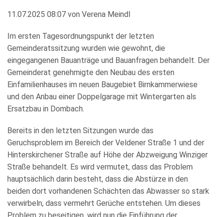
11.07.2025 08:07
von
Verena Meindl
KULTUR+TOURISMUS
Im ersten Tagesordnungspunkt der letzten
WIRTSCHAFT
Gemeinderatssitzung wurden wie gewohnt, die
eingegangenen Bauanträge und Bauanfragen behandelt. Der
Gemeinderat genehmigte den Neubau des ersten
Einfamilienhauses im neuen Baugebiet Birnkammerwiese
und den Anbau einer Doppelgarage mit Wintergarten als
Ersatzbau in Dombach.
Bereits in den letzten Sitzungen wurde das
Geruchsproblem im Bereich der Veldener Straße 1 und der
Hinterskirchener Straße auf Höhe der Abzweigung Winziger
Straße behandelt. Es wird vermutet, dass das Problem
hauptsächlich darin besteht, dass die Abstürze in den
beiden dort vorhandenen Schächten das Abwasser so stark
verwirbeln, dass vermehrt Gerüche entstehen. Um dieses
Problem zu beseitigen, wird nun die Einführung der