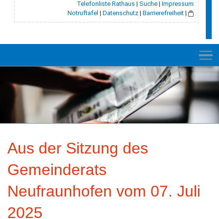
Telefonliste Rathaus
|
Suche
|
Impressum
Notruftafel
|
Datenschutz
|
Barrierefreiheit
|
NEU
RATHAUS
Aus der Sitzung des
GEMEINDE
Gemeinderats
GESCHICHTE
Neufraunhofen vom 07. Juli
LEBEN+WOHNEN
2025
BILDUNG+SOZIALES